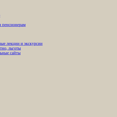
е
ни пенсионерам
ные лекции и экскурсии
тно, льготы
льные сайты