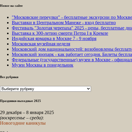
Новое на сайте
"Московские переулки" - бесплатные экскурсии по Москв
Выставки в Центральном Манеже - вход бесплатно
Фестиваль "Золотая черепаха" 2025 - цены, бесплатные д
Выставка к 300-летию смерти Петра I в Кремле
Индийская ярмарка в Москве 7 - 9 ноября
Московская музейная неделя
Московский дом национальностей: возобновлены бесплат
Московский зоопарк - как работает сегодня. Билеты беспла
Федеральные (государственные) музеи в Москве - официа
Музеи Москвы в понедельник
Все рубрики
Все
рубрики
Праздники-выходные 2025
29 декабря – 8 января 2025
(воскресенье – среда)
:
Новогодние каникулы