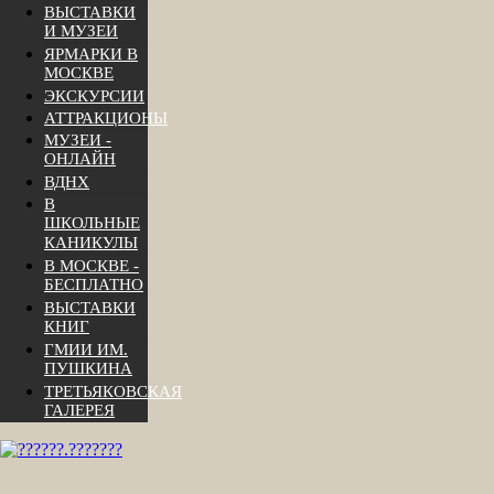
ВЫСТАВКИ
И МУЗЕИ
ЯРМАРКИ В
МОСКВЕ
ЭКСКУРСИИ
АТТРАКЦИОНЫ
МУЗЕИ -
ОНЛАЙН
ВДНХ
В
ШКОЛЬНЫЕ
КАНИКУЛЫ
В МОСКВЕ -
БЕСПЛАТНО
ВЫСТАВКИ
КНИГ
ГМИИ ИМ.
ПУШКИНА
ТРЕТЬЯКОВСКАЯ
ГАЛЕРЕЯ