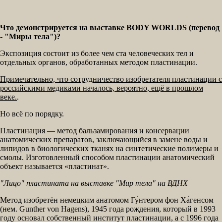
Что демонстрируется на выставке BODY WORLDS (перевод
- "Миры тела")?
Экспозиция состоит из более чем ста человеческих тел и
отдельных органов, обработанных методом пластинации.
Примечательно, что сотрудничество изобретателя пластинации с
российскими медиками началось, вероятно, ещё в прошлом
веке.
.
Но всё по порядку.
Пластинация — метод бальзамирования и консервации
анатомических препаратов, заключающийся в замене воды и
липидов в биологических тканях на синтетические полимеры и
смолы. Изготовленный способом пластинации анатомический
объект называется «пластинат».
"Лицо" пластината на выставке "Мир тела" на ВДНХ
Метод изобретён немецким анатомом Гу́нтером фон Ха́генсом
(нем. Gunther von Hagens), 1945 года рождения, который в 1993
году основал собственный институт пластинации, а с 1996 года