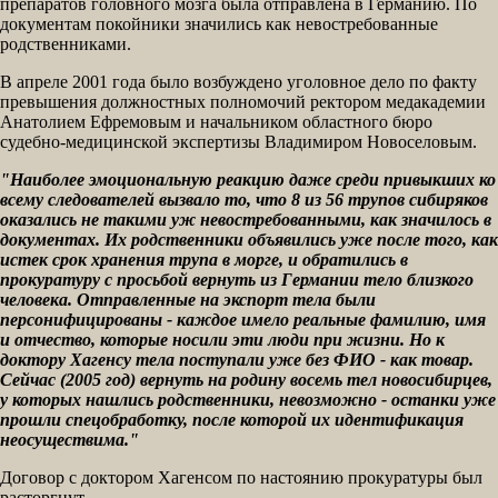
препаратов головного мозга была отправлена в Германию. По
документам покойники значились как невостребованные
родственниками.
В апреле 2001 года было возбуждено уголовное дело по факту
превышения должностных полномочий ректором медакадемии
Анатолием Ефремовым и начальником областного бюро
судебно-медицинской экспертизы Владимиром Новоселовым.
"Наиболее эмоциональную реакцию даже среди привыкших ко
всему следователей вызвало то, что 8 из 56 трупов сибиряков
оказались не такими уж невостребованными, как значилось в
документах. Их родственники объявились уже после того, как
истек срок хранения трупа в морге, и обратились в
прокуратуру с просьбой вернуть из Германии тело близкого
человека. Отправленные на экспорт тела были
персонифицированы - каждое имело реальные фамилию, имя
и отчество, которые носили эти люди при жизни. Но к
доктору Хагенсу тела поступали уже без ФИО - как товар.
Сейчас (2005 год) вернуть на родину восемь тел новосибирцев,
у которых нашлись родственники, невозможно - останки уже
прошли спецобработку, после которой их идентификация
неосуществима."
Договор с доктором Хагенсом по настоянию прокуратуры был
расторгнут.