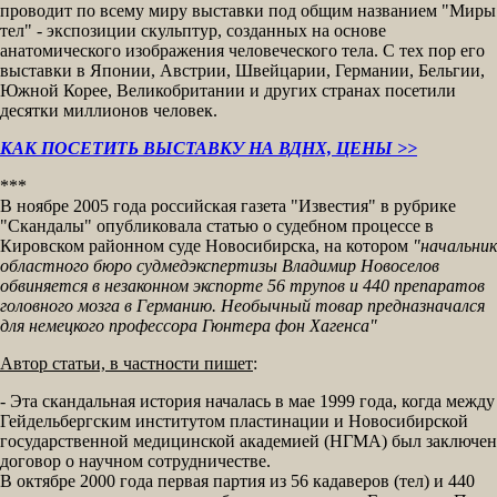
проводит по всему миру выставки под общим названием "Миры
тел" - экспозиции скульптур, созданных на основе
анатомического изображения человеческого тела. С тех пор его
выставки в Японии, Австрии, Швейцарии, Германии, Бельгии,
Южной Корее, Великобритании и других странах посетили
десятки миллионов человек.
КАК ПОСЕТИТЬ ВЫСТАВКУ НА ВДНХ, ЦЕНЫ >>
***
В ноябре 2005 года российская газета "Известия" в рубрике
"Скандалы" опубликовала статью о судебном процессе в
Кировском районном суде Новосибирска, на котором
"начальник
областного бюро судмедэкспертизы Владимир Новоселов
обвиняется в незаконном экспорте 56 трупов и 440 препаратов
головного мозга в Германию. Необычный товар предназначался
для немецкого профессора Гюнтера фон Хагенса"
Автор статьи, в частности пишет
:
- Эта скандальная история началась в мае 1999 года, когда между
Гейдельбергским институтом пластинации и Новосибирской
государственной медицинской академией (НГМА) был заключен
договор о научном сотрудничестве.
В октябре 2000 года первая партия из 56 кадаверов (тел) и 440