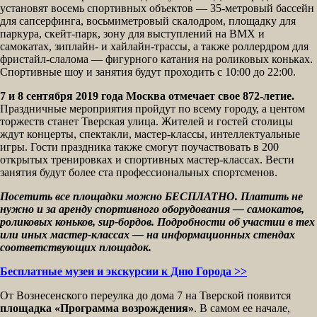
установят восемь спортивных объектов — 35-метровый бассейн
для сапсерфинга, восьмиметровый скалодром, площадку для
паркура, скейт-парк, зону для выступлений на BMX и
самокатах, зиплайн- и хайлайн-трассы, а также роллердром для
фристайл-слалома — фигурного катания на роликовых коньках.
Спортивные шоу и занятия будут проходить с 10:00 до 22:00.
7 и 8 сентября 2019 года Москва отмечает свое 872-летие.
Праздничные мероприятия пройдут по всему городу, а центом
торжеств станет Тверская улица. Жителей и гостей столицы
ждут концерты, спектакли, мастер-классы, интеллектуальные
игры. Гости праздника также смогут поучаствовать в 200
открытых тренировках и спортивных мастер-классах. Вести
занятия будут более ста профессиональных спортсменов.
Посетить все площадки можно БЕСПЛАТНО. Платить не
нужно и за аренду спортивного оборудования — самокатов,
роликовых коньков, sup-бордов. Подробности об участии в тех
или иных мастер-классах — на информационных стендах
соответствующих площадок.
Бесплатные музеи и экскурсии к Дню Города >>
От Вознесенского переулка до дома 7 на Тверской появится
площадка «Программа возрождения»
. В самом ее начале,