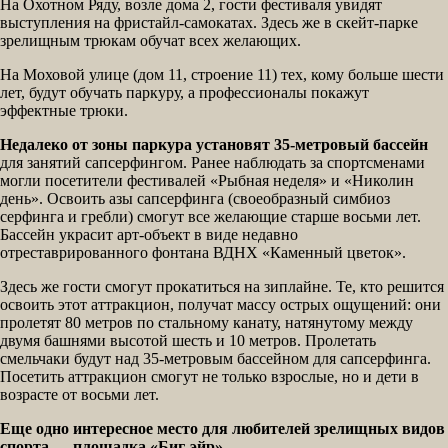
На Охотном Ряду, возле дома 2, гости фестиваля увидят
выступления на фристайл-самокатах. Здесь же в скейт-парке
зрелищным трюкам обучат всех желающих.
На Моховой улице (дом 11, строение 11) тех, кому больше шести
лет, будут обучать паркуру, а профессионалы покажут
эффектные трюки.
Недалеко от зоны паркура установят 35-метровый бассейн
для занятий сапсерфингом. Ранее наблюдать за спортсменами
могли посетители фестивалей «Рыбная неделя» и «Николин
день». Освоить азы сапсерфинга (своеобразный симбиоз
серфинга и гребли) смогут все желающие старше восьми лет.
Бассейн украсит арт-объект в виде недавно
отреставрированного фонтана ВДНХ «Каменный цветок».
Здесь же гости смогут прокатиться на зиплайне. Те, кто решится
освоить этот аттракцион, получат массу острых ощущений: они
пролетят 80 метров по стальному канату, натянутому между
двумя башнями высотой шесть и 10 метров. Пролетать
смельчаки будут над 35-метровым бассейном для сапсерфинга.
Посетить аттракцион смогут не только взрослые, но и дети в
возрасте от восьми лет.
Еще одно интересное место для любителей зрелищных видов
спорта — площадка «Биг-эйр».