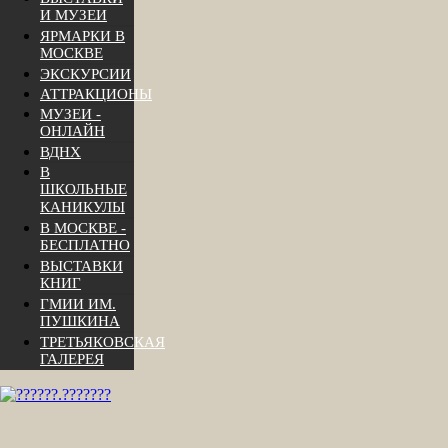
И МУЗЕИ
ЯРМАРКИ В
МОСКВЕ
ЭКСКУРСИИ
АТТРАКЦИОНЫ
МУЗЕИ -
ОНЛАЙН
ВДНХ
В
ШКОЛЬНЫЕ
КАНИКУЛЫ
В МОСКВЕ -
БЕСПЛАТНО
ВЫСТАВКИ
КНИГ
ГМИИ ИМ.
ПУШКИНА
ТРЕТЬЯКОВСКАЯ
ГАЛЕРЕЯ