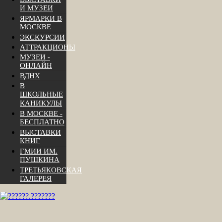
И МУЗЕИ
ЯРМАРКИ В
МОСКВЕ
ЭКСКУРСИИ
АТТРАКЦИОНЫ
МУЗЕИ -
ОНЛАЙН
ВДНХ
В
ШКОЛЬНЫЕ
КАНИКУЛЫ
В МОСКВЕ -
БЕСПЛАТНО
ВЫСТАВКИ
КНИГ
ГМИИ ИМ.
ПУШКИНА
ТРЕТЬЯКОВСКАЯ
ГАЛЕРЕЯ