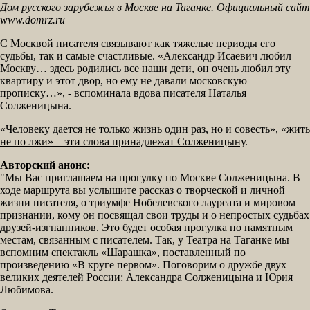
Дом русского зарубежья в Москве на Таганке. Официальный сайт
www.domrz.ru
С Москвой писателя связывают как тяжелые периоды его
судьбы, так и самые счастливые. «Александр Исаевич любил
Москву… здесь родились все наши дети, он очень любил эту
квартиру и этот двор, но ему не давали московскую
прописку…», - вспоминала вдова писателя Наталья
Солженицына.
«Человеку дается не только жизнь один раз, но и совесть», «жить
не по лжи» ‒ эти слова принадлежат Солженицыну
.
Авторский анонс:
"Мы Вас приглашаем на прогулку по Москве Солженицына. В
ходе маршрута вы услышите рассказ о творческой и личной
жизни писателя, о триумфе Нобелевского лауреата и мировом
признании, кому он посвящал свои труды и о непростых судьбах
друзей-изгнанников. Это будет особая прогулка по памятным
местам, связанным с писателем. Так, у Театра на Таганке мы
вспомним спектакль «Шарашка», поставленный по
произведению «В круге первом». Поговорим о дружбе двух
великих деятелей России: Александра Солженицына и Юрия
Любимова.