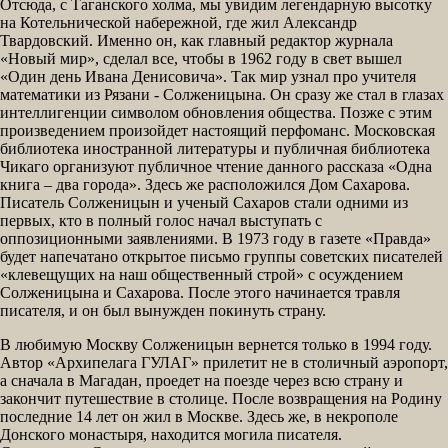
Отсюда, с Таганского холма, мы увидим легендарную высотку
на Котельнической набережной, где жил Александр
Твардовский. Именно он, как главный редактор журнала
«Новый мир», сделал все, чтобы в 1962 году в свет вышел
«Один день Ивана Денисовича». Так мир узнал про учителя
математики из Рязани - Солженицына. Он сразу же стал в глазах
интеллигенции символом обновления общества. Позже с этим
произведением произойдет настоящий перфоманс. Московская
библиотека иностранной литературы и публичная библиотека
Чикаго организуют публичное чтение данного рассказа «Одна
книга – два города». Здесь же расположился Дом Сахарова.
Писатель Солженицын и ученый Сахаров стали одними из
первых, кто в полный голос начал выступать с
оппозиционными заявлениями. В 1973 году в газете «Правда»
будет напечатано открытое письмо группы советских писателей
«клевещущих на наш общественный строй» с осуждением
Солженицына и Сахарова. После этого начинается травля
писателя, и он был вынужден покинуть страну.
В любимую Москву Солженицын вернется только в 1994 году.
Автор «Архипелага ГУЛАГ» прилетит не в столичный аэропорт,
а сначала в Магадан, проедет на поезде через всю страну и
закончит путешествие в столице. После возвращения на Родину
последние 14 лет он жил в Москве. Здесь же, в некрополе
Донского монастыря, находится могила писателя.