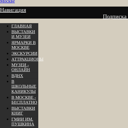
Москве
Навигация
Подписка
ГЛАВНАЯ
ВЫСТАВКИ
И МУЗЕИ
ЯРМАРКИ В
МОСКВЕ
ЭКСКУРСИИ
АТТРАКЦИОНЫ
МУЗЕИ -
ОНЛАЙН
ВДНХ
В
ШКОЛЬНЫЕ
КАНИКУЛЫ
В МОСКВЕ -
БЕСПЛАТНО
ВЫСТАВКИ
КНИГ
ГМИИ ИМ.
ПУШКИНА