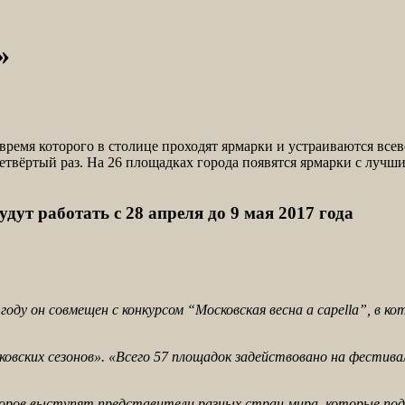
»
время которого в столице проходят ярмарки и устраиваются все
етвёртый раз. На 26 площадках города появятся ярмарки с лучш
ут работать с 28 апреля до 9 мая 2017 года
оду он совмещен с конкурсом “Московская весна а capella”, в к
вских сезонов». «Всего 57 площадок задействовано на фестивал
е хоров выступят представители разных стран мира, которые по