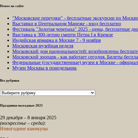
Новое на сайте
"Московские переулки" - бесплатные экскурсии по Москв
Выставки в Центральном Манеже - вход бесплатно
Фестиваль "Золотая черепаха" 2025 - цены, бесплатные д
Выставка к 300-летию смерти Петра I в Кремле
Индийская ярмарка в Москве 7 - 9 ноября
Московская музейная неделя
Московский дом национальностей: возобновлены бесплат
Московский зоопарк - как работает сегодня. Билеты беспла
Федеральные (государственные) музеи в Москве - официа
Музеи Москвы в понедельник
Все рубрики
Все
рубрики
Праздники-выходные 2025
29 декабря – 8 января 2025
(воскресенье – среда)
:
Новогодние каникулы