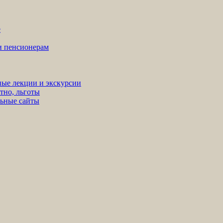
е
ни пенсионерам
ные лекции и экскурсии
тно, льготы
льные сайты