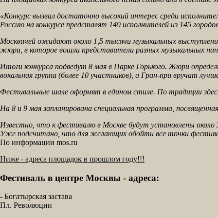
«Конкурс вызвал достаточно высокий интерес среди исполнителей
Россию на конкурсе представят 149 исполнителей из 145 городо
Москвичей ожидают около 1,5 тысячи музыкальных выступлений
жюри, в которое вошли представители разных музыкальных нап
Итоги конкурса подведут 8 мая в Парке Горького. Жюри определи
вокальная группа (более 10 участников), а Гран-при вручат луч
Фестивальные шале оформят в едином стиле. По традиции зде
На 8 и 9 мая запланирована специальная программа, посвященн
Известно, что к фестивалю в Москве будут установлены около 
Уже подсчитано, что для желающих обойти все точки фестив
По информации mos.ru
Ниже - адреса площадок в прошлом году!!!
Фестиваль в центре Москвы - адреса:
- Богатырская застава
Пл. Революции