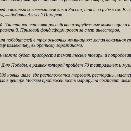
 и вокальных коллективов как в России, так и за рубежом. Всег
в», — добавил Алексей Немерюк.
. Участники исполнят российские и зарубежные композиции в а
равлений. Призовой фонд сформирован за счет инвесторов.
т победителей в трех основных номинациях: малая вокальная гру
шему коллективу, выбранному горожанами.
сь можно будет приобрести тематические товары и попробоват
ая Дню Победы, в рамках которой пройдет 70 театральных и му
300 новых шале, где расположатся торговля, рестораны, мастер
аля в центре Москвы протяжённость маршрута составит около