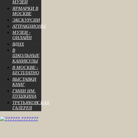
МУЗЕИ
ЯРМАРКИ В
МОСКВЕ
ЭКСКУРСИИ
АТТРАКЦИОНЫ
МУЗЕИ -
ОНЛАЙН
ВДНХ
В
ШКОЛЬНЫЕ
КАНИКУЛЫ
В МОСКВЕ -
БЕСПЛАТНО
ВЫСТАВКИ
КНИГ
ГМИИ ИМ.
ПУШКИНА
ТРЕТЬЯКОВСКАЯ
ГАЛЕРЕЯ