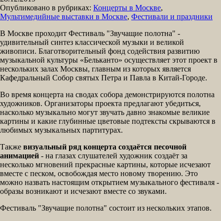
Опубликовано в рубриках:
Концерты в Москве
,
Мультимедийные выставки в Москве
,
Фестивали и праздники
В Москве проходит Фестиваль "Звучащие полотна" -
удивительный синтез классической музыки и великой
живописи. Благотворительный фонд содействия развитию
музыкальной культуры «Бельканто» осуществляет этот проект в
нескольких залах Москвы, главным из которых является
Кафедральный Собор святых Петра и Павла в Китай-Городе.
Во время концерта на сводах собора демонстрируются полотна
художников. Организаторы проекта предлагают убедиться,
насколько музыкально могут звучать давно знакомые великие
картины и какие глубинные цветовые подтексты скрываются в
любимых музыкальных партитурах.
Также
визуальный ряд концерта создаётся песочной
анимацией
- на глазах слушателей художник создаёт за
несколько мгновений прекрасные картины, которые исчезают
вместе с песком, освобождая место новому творению. Это
можно назвать настоящим открытием музыкального фестиваля -
образы возникают и исчезают вместе со звуками.
Фестиваль "Звучащие полотна" состоит из нескольких этапов.