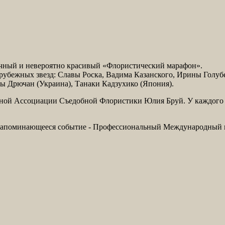
ичный и невероятно красивый «Флористический марафон».
арубежных звезд: Славы Роска, Вадима Казанского, Ирины Голуб
ны Дрючан (Украина), Танаки Кадзухико (Япония).
ной Ассоциации Съедобной Флористики Юлия Бруй. У каждого п
запоминающееся событие - Профессиональный Международный ко