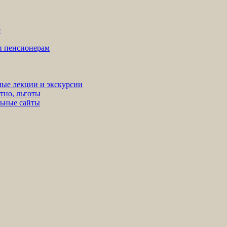
е
ни пенсионерам
ные лекции и экскурсии
тно, льготы
льные сайты