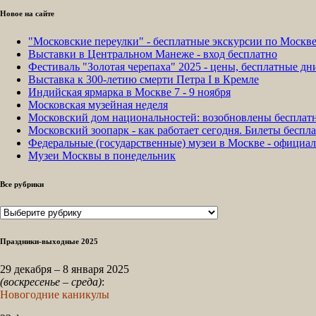
Новое на сайте
"Московские переулки" - бесплатные экскурсии по Москв
Выставки в Центральном Манеже - вход бесплатно
Фестиваль "Золотая черепаха" 2025 - цены, бесплатные д
Выставка к 300-летию смерти Петра I в Кремле
Индийская ярмарка в Москве 7 - 9 ноября
Московская музейная неделя
Московский дом национальностей: возобновлены бесплат
Московский зоопарк - как работает сегодня. Билеты беспла
Федеральные (государственные) музеи в Москве - официа
Музеи Москвы в понедельник
Все рубрики
Все
рубрики
Праздники-выходные 2025
29 декабря – 8 января 2025
(воскресенье – среда)
:
Новогодние каникулы