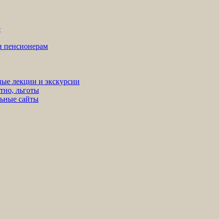
е
ни пенсионерам
ные лекции и экскурсии
тно, льготы
льные сайты