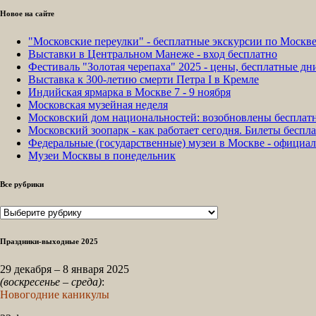
Новое на сайте
"Московские переулки" - бесплатные экскурсии по Москв
Выставки в Центральном Манеже - вход бесплатно
Фестиваль "Золотая черепаха" 2025 - цены, бесплатные д
Выставка к 300-летию смерти Петра I в Кремле
Индийская ярмарка в Москве 7 - 9 ноября
Московская музейная неделя
Московский дом национальностей: возобновлены бесплат
Московский зоопарк - как работает сегодня. Билеты беспла
Федеральные (государственные) музеи в Москве - официа
Музеи Москвы в понедельник
Все рубрики
Все
рубрики
Праздники-выходные 2025
29 декабря – 8 января 2025
(воскресенье – среда)
:
Новогодние каникулы