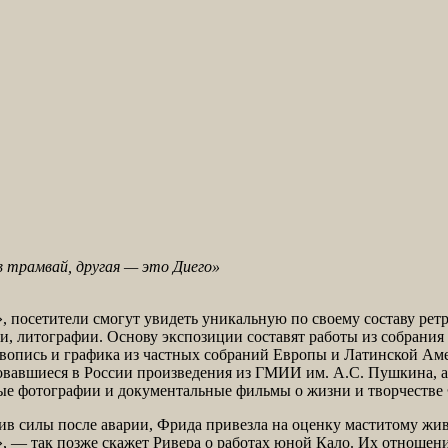
в трамвай, другая — это Диего»
, посетители смогут увидеть уникальную по своему составу ре
нки, литографии. Основу экспозиции составят работы из собран
опись и графика из частных собраний Европы и Латинской Аме
овавшиеся в России произведения из ГМИИ им. А.С. Пушкина, а
ые фотографии и документальные фильмы о жизни и творчестве
овив силы после аварии, Фрида привезла на оценку маститому ж
 — так позже скажет Ривера о работах юной Кало. Их отношения