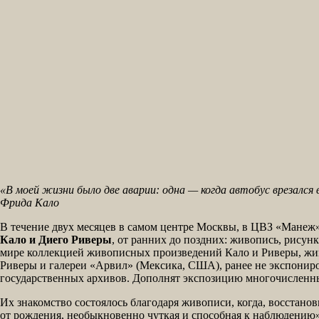
«В моей жизни было две аварии: одна — когда автобус врезался 
Фрида Кало
В течение двух месяцев в самом центре Москвы, в ЦВЗ «Манеж»
Кало и Диего Риверы
, от ранних до поздних: живопись, рису
мире коллекцией живописных произведений Кало и Риверы, жив
Риверы и галереи «Арвил» (Мексика, США), ранее не экспонир
государственных архивов. Дополнят экспозицию многочисленн
Их знакомство состоялось благодаря живописи, когда, восстан
от рождения, необыкновенно чуткая и способная к наблюдению»,