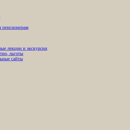
е
ни пенсионерам
ные лекции и экскурсии
тно, льготы
льные сайты