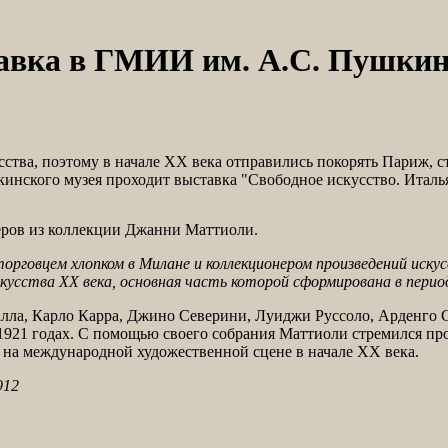
тавка в ГМИИ им. А.С. Пушки
тва, поэтому в начале XX века отправились покорять Париж, с
кинского музея проходит выставка "Свободное искусство. Итал
еров из коллекции Джанни Маттиоли.
рговцем хлопком в Милане и коллекционером произведений иску
кусства XX века, основная часть которой сформирована в период
лла, Карло Карра, Джино Северини, Луиджи Руссоло, Арденго 
21 годах. С помощью своего собрания Маттиоли стремился про
 на международной художественной сцене в начале XX века.
912