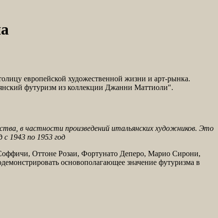
на
толицу европейской художественной жизни и арт-рынка.
ьянский футуризм из коллекции Джанни Маттиоли".
сства, в частности произведений итальянских художников. Это
 с 1943 по 1953 год
Соффичи, Оттоне Розаи, Фортунато Деперо, Марио Сирони,
демонстрировать основополагающее значение футуризма в