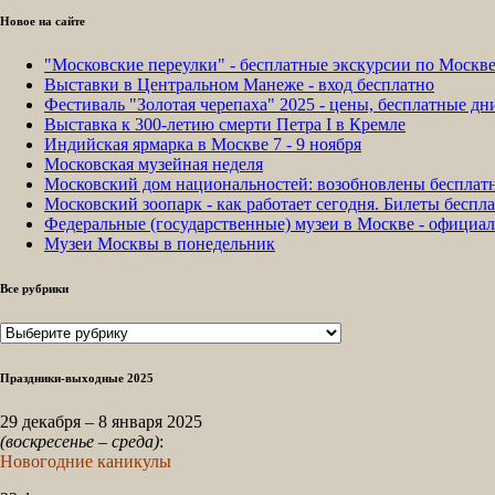
Новое на сайте
"Московские переулки" - бесплатные экскурсии по Москв
Выставки в Центральном Манеже - вход бесплатно
Фестиваль "Золотая черепаха" 2025 - цены, бесплатные д
Выставка к 300-летию смерти Петра I в Кремле
Индийская ярмарка в Москве 7 - 9 ноября
Московская музейная неделя
Московский дом национальностей: возобновлены бесплат
Московский зоопарк - как работает сегодня. Билеты беспла
Федеральные (государственные) музеи в Москве - официа
Музеи Москвы в понедельник
Все рубрики
Все
рубрики
Праздники-выходные 2025
29 декабря – 8 января 2025
(воскресенье – среда)
:
Новогодние каникулы