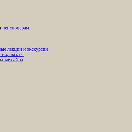
е
ни пенсионерам
ные лекции и экскурсии
тно, льготы
льные сайты