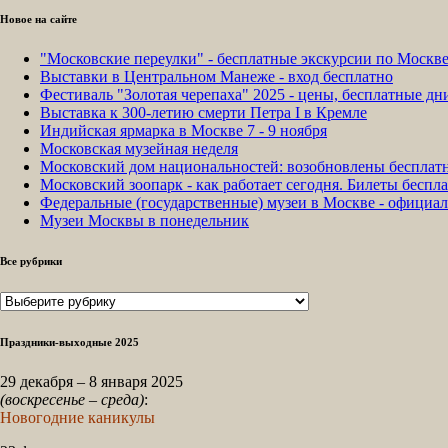
Новое на сайте
"Московские переулки" - бесплатные экскурсии по Москв
Выставки в Центральном Манеже - вход бесплатно
Фестиваль "Золотая черепаха" 2025 - цены, бесплатные д
Выставка к 300-летию смерти Петра I в Кремле
Индийская ярмарка в Москве 7 - 9 ноября
Московская музейная неделя
Московский дом национальностей: возобновлены бесплат
Московский зоопарк - как работает сегодня. Билеты беспла
Федеральные (государственные) музеи в Москве - официа
Музеи Москвы в понедельник
Все рубрики
Все
рубрики
Праздники-выходные 2025
29 декабря – 8 января 2025
(воскресенье – среда)
:
Новогодние каникулы