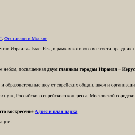
"
,
Фестивали в Москве
ию Израиля– Israel Fest, в рамках которого все гости праздника
ым небом, посвященная
двум главным городам Израиля – Иеру
 и образовательные шоу от еврейских общин, школ и организаций
хнут», Российского еврейского конгресса, Московской городско
 это воскресенье
Адрес и план парка
рации.