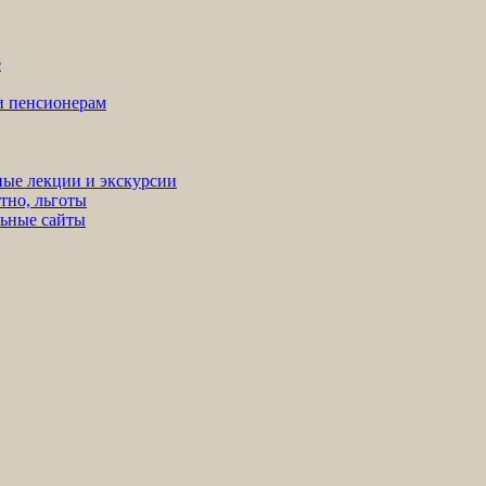
е
ни пенсионерам
ные лекции и экскурсии
тно, льготы
льные сайты