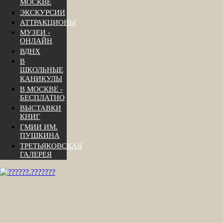
МОСКВЕ
ЭКСКУРСИИ
АТТРАКЦИОНЫ
МУЗЕИ -
ОНЛАЙН
ВДНХ
В
ШКОЛЬНЫЕ
КАНИКУЛЫ
В МОСКВЕ -
БЕСПЛАТНО
ВЫСТАВКИ
КНИГ
ГМИИ ИМ.
ПУШКИНА
ТРЕТЬЯКОВСКАЯ
ГАЛЕРЕЯ