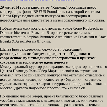
29 мая 2014 года в кинотеатре "Ударник" состоялась пресс-
конференция фонда BREUS Foundation, на которой его глава
Шалва Бреус подвел итоги конкурса на реставрацию и
переоборудование кинотеатра в музей современного искусства.
Победителем конкурса стало архитектурное бюро Robbrecht en
Darm architecten из Бельгии. Второе и третье места заняли
соответственно Stephan Braunfels Architekten из Германии и Arata
Isozaki & Associates из Японии.
Шалва Бреус подчеркнул сложность предстоящей
реконструкции:
необходимо превратить «Ударник» в
современное мультимедийное пространство и при этом
сохранить историческую идентичность.
Международный куратор реставрации, экс-директор парижского
Центра Помпиду Жан-Юбер Мартин в своём выступлении
отметил, что все финалисты конкурса уважительно отнеслись к
историческому наследию. «Кинотеатр «Ударник» – странное,
удивительное здание, это архитектурный гибрид, особый знак в
Москве. Другого подобного просто нет» - сказал он.
По мнению членов жюри, проект бельгийского бюро отличает
«особая уважительность к наследию кинотеатра, минимальное
вмешательство в его облик и тонкая игра со светом и тенью».