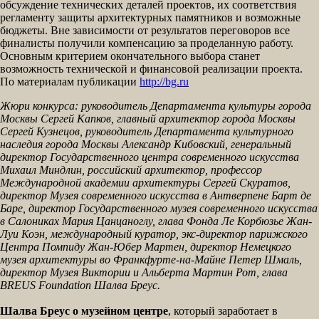
обсуждение технических деталей проектов, их соответствия
регламенту защиты архитектурных памятников и возможные
бюджеты. Вне зависимости от результатов переговоров все
финалисты получили компенсацию за проделанную работу.
Основным критерием окончательного выбора станет
возможность технической и финансовой реализации проекта.
По материалам публикации
http://bg.ru
Жюри конкурса: руководитель Департамента культуры города
Москвы Сергей Капков, главный архитектор города Москвы
Сергей Кузнецов, руководитель Департамента культурного
наследия города Москвы Александр Кибовский, генеральный
директор Государственного центра современного искусства
Михаил Миндлин, российский архитектор, профессор
Международной академии архитектуры Сергей Скуратов,
директор Музея современного искусства в Антверпене Барт де
Баре, директор Государственного музея современного искусства
в Салониках Мария Цанцаноглу, глава Фонда Ле Корбюзье Жан-
Луи Коэн, международный куратор, экс-директор парижского
Центра Помпиду Жан-Юбер Мартен, директор Немецкого
музея архитектуры во Франкфурте-на-Майне Петер Шмаль,
директор Музея Виктории и Альберта Мартин Рот, глава
BREUS Foundation Шалва Бреус.
Шалва Бреус о музейном центре
, который заработает в