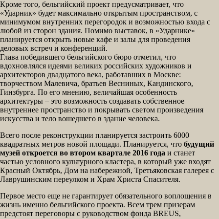
Кроме того, бельгийский проект предусматривает, что
«Ударник» будет максимально открытым пространством, с
минимумом внутренних перегородок и возможностью входа с
любой из сторон здания. Помимо выставок, в «Ударнике»
планируется открыть новые кафе и залы для проведения
деловых встреч и конференций.
Глава победившего бельгийского бюро отметил, что
вдохновлялся идеями великих российских художников и
архитекторов двадцатого века, работавших в Москве:
творчеством Малевича, братьев Весниных, Кандинского,
Гинзбурга. По его мнению, величайшая особенность
архитектуры – это возможность создавать собственное
внутреннее пространство и покрывать светом произведения
искусства и тело вошедшего в здание человека.
Всего после реконструкции планируется застроить 6000
квадратных метров новой площади. Планируется, что
будущий
музей откроется во втором квартале 2016 года
и станет
частью условного культурного кластера, в который уже входят
Красный Октябрь, Дом на набережной, Третьяковская галерея с
Лаврушинским переулком и Храм Христа Спасителя.
Первое место еще не гарантирует обязательного воплощения в
жизнь именно бельгийского проекта. Всем трем призерам
предстоят переговоры с руководством фонда BREUS,