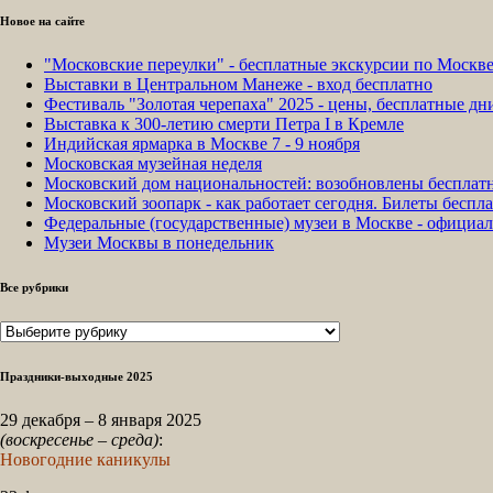
Новое на сайте
"Московские переулки" - бесплатные экскурсии по Москв
Выставки в Центральном Манеже - вход бесплатно
Фестиваль "Золотая черепаха" 2025 - цены, бесплатные д
Выставка к 300-летию смерти Петра I в Кремле
Индийская ярмарка в Москве 7 - 9 ноября
Московская музейная неделя
Московский дом национальностей: возобновлены бесплат
Московский зоопарк - как работает сегодня. Билеты беспла
Федеральные (государственные) музеи в Москве - официа
Музеи Москвы в понедельник
Все рубрики
Все
рубрики
Праздники-выходные 2025
29 декабря – 8 января 2025
(воскресенье – среда)
:
Новогодние каникулы