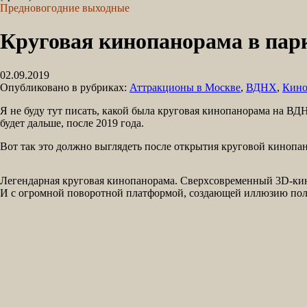
Предновогодние выходные
Круговая кинопанорама в пар
02.09.2019
Опубликовано в рубриках:
Аттракционы в Москве
,
ВДНХ
,
Кино
Я не буду тут писать, какой была круговая кинопанорама на ВДН
будет дальше, после 2019 года.
Вот так это должно выглядеть после открытия круговой кинопа
Легендарная круговая кинопанорама. Сверхсовременный 3D-кин
И с огромной поворотной платформой, создающей иллюзию пол