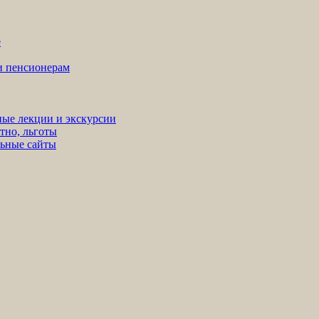
е
ни пенсионерам
ные лекции и экскурсии
тно, льготы
льные сайты