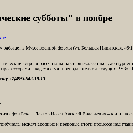
ческие субботы" в ноябре
кве
работает в Музее военной формы (ул. Большая Никитская, 46/17,
тические встречи рассчитаны на старшеклассников, абитуриент
, профессорами, академиками, преподавателями ведущих ВУЗов 
ну +7(495)-648-18-13.
:
отив фон Бока". Лектор Исаев Алексей Валерьевич – к.и.н., во
трибунала: международные и правовые итоги процесса над гла