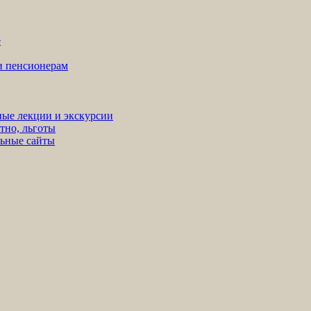
е
ни пенсионерам
ные лекции и экскурсии
тно, льготы
льные сайты