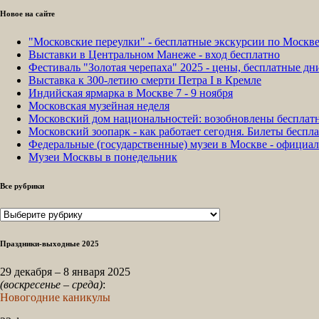
Новое на сайте
"Московские переулки" - бесплатные экскурсии по Москв
Выставки в Центральном Манеже - вход бесплатно
Фестиваль "Золотая черепаха" 2025 - цены, бесплатные д
Выставка к 300-летию смерти Петра I в Кремле
Индийская ярмарка в Москве 7 - 9 ноября
Московская музейная неделя
Московский дом национальностей: возобновлены бесплат
Московский зоопарк - как работает сегодня. Билеты беспла
Федеральные (государственные) музеи в Москве - официа
Музеи Москвы в понедельник
Все рубрики
Все
рубрики
Праздники-выходные 2025
29 декабря – 8 января 2025
(воскресенье – среда)
:
Новогодние каникулы