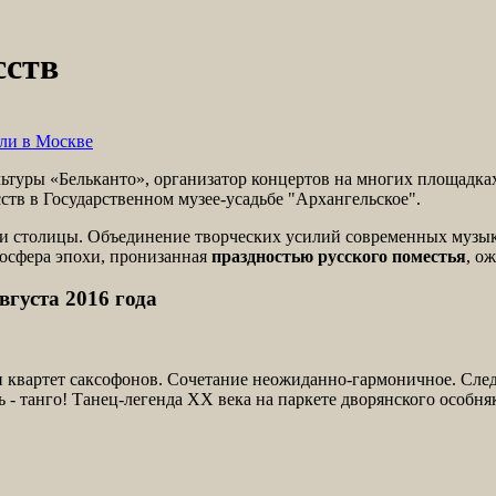
сств
ли в Москве
туры «Бельканто», организатор концертов на многих площадках
ств в Государственном музее-усадьбе "Архангельское".
 столицы. Объединение творческих усилий современных музыкан
мосфера эпохи, пронизанная
праздностью русского поместья
, о
вгуста 2016 года
и квартет саксофонов. Сочетание неожиданно-гармоничное. След
ь - танго! Танец-легенда XX века на паркете дворянского особня