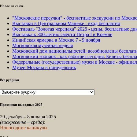
Новое на сайте
"Московские переулки" - бесплатные экскурсии по Москв
Выставки в Центральном Манеже - вход бесплатно
Фестиваль "Золотая черепаха" 2025 - цены, бесплатные д
Выставка к 300-летию смерти Петра I в Кремле
Индийская ярмарка в Москве 7 - 9 ноября
Московская музейная неделя
Московский дом национальностей: возобновлены бесплат
Московский зоопарк - как работает сегодня. Билеты беспла
Федеральные (государственные) музеи в Москве - официа
Музеи Москвы в понедельник
Все рубрики
Все
рубрики
Праздники-выходные 2025
29 декабря – 8 января 2025
(воскресенье – среда)
:
Новогодние каникулы