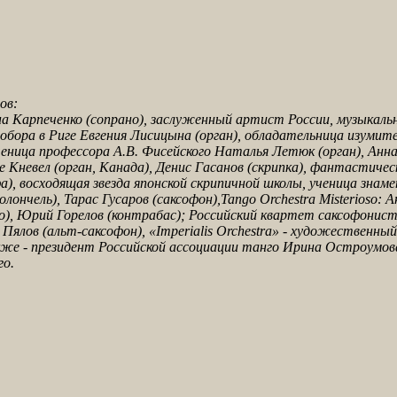
ов:
а Карпеченко (сопрано), заслуженный артист России, музыкаль
обора в Риге Евгения Лисицына (орган), обладательница изумите
ченица профессора А.В. Фисейского Наталья Летюк (орган), Анна
е Кневел (орган, Канада), Денис Гасанов (скрипка), фантастиче
), восходящая звезда японской скрипичной школы, ученица знаме
олончель), Тарас Гусаров (саксофон),Tango Orchestra Misterioso:
о), Юрий Горелов (контрабас); Российский квартет саксофонис
ялов (альт-саксофон), «Imperialis Orchestra» - художественный р
е - президент Российской ассоциации танго Ирина Остроумова 
о.