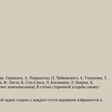
ж. Гершвина, А. Пьяццоллы, П. Чайковского, А. Глазунова, Т.
, Ф. Листа, К. Сен-Санса, Л. Боельмана, Л. Вьерна, Х.
енее замечательная)
. В стенах старинной усадьбы оживут
ой задачу создать у каждого гостя ощущение избранности и