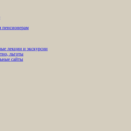
е
ни пенсионерам
ные лекции и экскурсии
тно, льготы
льные сайты