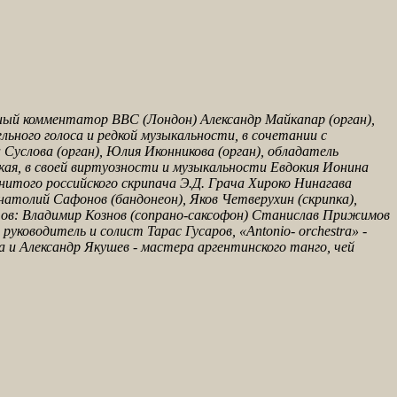
ный комментатор BBC (Лондон) Александр Майкапар (орган),
льного голоса и редкой музыкальности, в сочетании с
 Суслова (орган), Юлия Иконникова (орган), обладатель
ская, в своей виртуозности и музыкальности Евдокия Ионина
нитого российского скрипача Э.Д. Грача Хироко Нинагава
 Анатолий Сафонов (бандонеон), Яков Четверухин (скрипка),
тов: Владимир Кознов (сопрано-саксофон) Станислав Прижимов
уководитель и солист Тарас Гусаров, «Antonio- orсhestra» -
и Александр Якушев - мастера аргентинского танго, чей