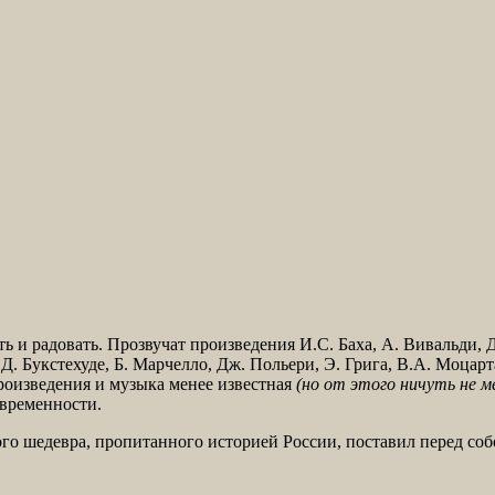
ь и радовать. Прозвучат произведения И.С. Баха, А. Вивальди, Д
Д. Букстехуде, Б. Марчелло, Дж. Польери, Э. Грига, В.А. Моцарта
роизведения и музыка менее известная
(но от этого ничуть не м
овременности.
ного шедевра, пропитанного историей России, поставил перед соб