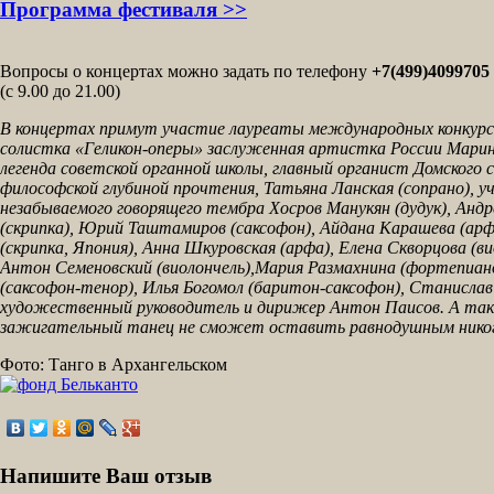
Программа фестиваля >>
Вопросы о концертах можно задать по телефону
+7(499)4099705
(с 9.00 до 21.00)
В концертах примут участие лауреаты международных конкурс
солистка «Геликон-оперы» заслуженная артистка России Марин
легенда советской органной школы, главный органист Домского с
философской глубиной прочтения, Татьяна Ланская (сопрано), у
незабываемого говорящего тембра Хосров Манукян (дудук), Андр
(скрипка), Юрий Таштамиров (саксофон), Айдана Карашева (арфа
(скрипка, Япония), Анна Шкуровская (арфа), Елена Скворцова (ви
Антон Семеновский (виолончель),Мария Размахнина (фортепиан
(саксофон-тенор), Илья Богомол (баритон-саксофон), Станислав П
художественный руководитель и дирижер Антон Паисов. А такж
зажигательный танец не сможет оставить равнодушным никог
Фото: Танго в Архангельском
Напишите Ваш отзыв