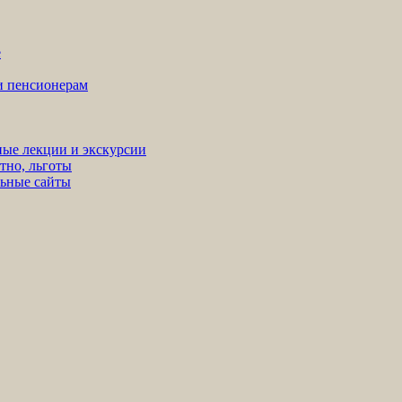
е
ни пенсионерам
ные лекции и экскурсии
тно, льготы
льные сайты