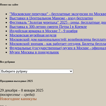
Новое на сайте
"Московские переулки" - бесплатные экскурсии по Москв
Выставки в Центральном Манеже - вход бесплатно
Фестиваль "Золотая черепаха" 2025 - цены, бесплатные д
Выставка к 300-летию смерти Петра I в Кремле
Индийская ярмарка в Москве 7 - 9 ноября
Московская музейная неделя
Московский дом национальностей: возобновлены бесплат
Московский зоопарк - как работает сегодня. Билеты беспла
Федеральные (государственные) музеи в Москве - официа
Музеи Москвы в понедельник
Все рубрики
Все
рубрики
Праздники-выходные 2025
29 декабря – 8 января 2025
(воскресенье – среда)
:
Новогодние каникулы