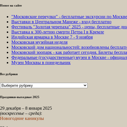
Новое на сайте
"Московские переулки" - бесплатные экскурсии по Москв
Выставки в Центральном Манеже - вход бесплатно
Фестиваль "Золотая черепаха" 2025 - цены, бесплатные д
Выставка к 300-летию смерти Петра I в Кремле
Индийская ярмарка в Москве 7 - 9 ноября
Московская музейная неделя
Московский дом национальностей: возобновлены бесплат
Московский зоопарк - как работает сегодня. Билеты беспла
Федеральные (государственные) музеи в Москве - официа
Музеи Москвы в понедельник
Все рубрики
Все
рубрики
Праздники-выходные 2025
29 декабря – 8 января 2025
(воскресенье – среда)
:
Новогодние каникулы