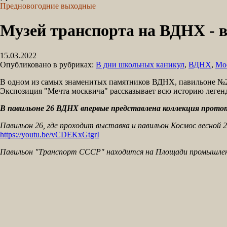
Предновогодние выходные
Музей транспорта на ВДНХ - в
15.03.2022
Опубликовано в рубриках:
В дни школьных каникул
,
ВДНХ
,
Мо
В одном из самых знаменитых памятников ВДНХ, павильоне №26
Экспозиция "Мечта москвича" рассказывает всю историю легенд
В павильоне 26 ВДНХ впервые представлена коллекция прото
Павильон 26, где проходит выставка и павильон Космос весной 
https://youtu.be/vCDEKxGtgrI
Павильон "Транспорт СССР" находится на Площади промышленн