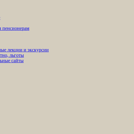
е
ни пенсионерам
ные лекции и экскурсии
тно, льготы
льные сайты