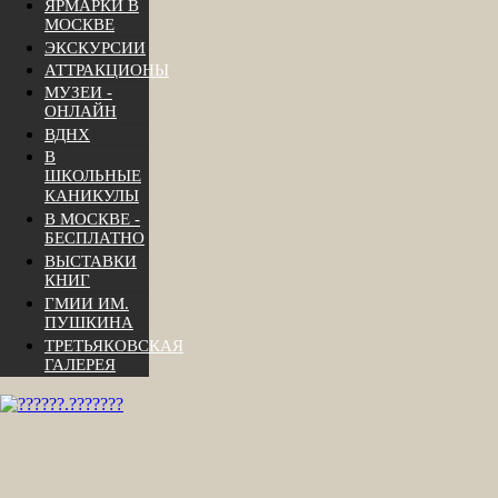
ЯРМАРКИ В
МОСКВЕ
ЭКСКУРСИИ
АТТРАКЦИОНЫ
МУЗЕИ -
ОНЛАЙН
ВДНХ
В
ШКОЛЬНЫЕ
КАНИКУЛЫ
В МОСКВЕ -
БЕСПЛАТНО
ВЫСТАВКИ
КНИГ
ГМИИ ИМ.
ПУШКИНА
ТРЕТЬЯКОВСКАЯ
ГАЛЕРЕЯ