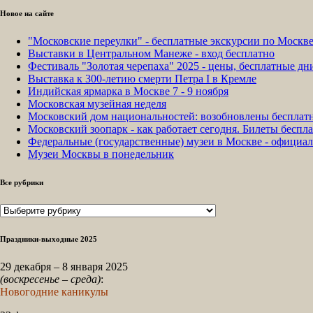
Новое на сайте
"Московские переулки" - бесплатные экскурсии по Москв
Выставки в Центральном Манеже - вход бесплатно
Фестиваль "Золотая черепаха" 2025 - цены, бесплатные д
Выставка к 300-летию смерти Петра I в Кремле
Индийская ярмарка в Москве 7 - 9 ноября
Московская музейная неделя
Московский дом национальностей: возобновлены бесплат
Московский зоопарк - как работает сегодня. Билеты беспла
Федеральные (государственные) музеи в Москве - официа
Музеи Москвы в понедельник
Все рубрики
Все
рубрики
Праздники-выходные 2025
29 декабря – 8 января 2025
(воскресенье – среда)
:
Новогодние каникулы