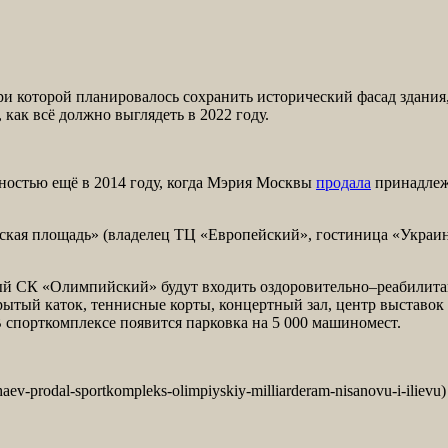
ри которой планировалось сохранить исторический фасад здания,
как всё должно выглядеть в 2022 году.
ностью ещё в 2014 году, когда Мэрия Москвы
продала
принадлеж
ская площадь» (владелец ТЦ «Европейский», гостиница «Украина
ный СК «Олимпийский» будут входить оздоровительно–реабилит
крытый каток, теннисные корты, концертный зал, центр выставо
В спорткомплексе появится парковка на 5 000 машиномест.
ev-prodal-sportkompleks-olimpiyskiy-milliarderam-nisanovu-i-ilievu