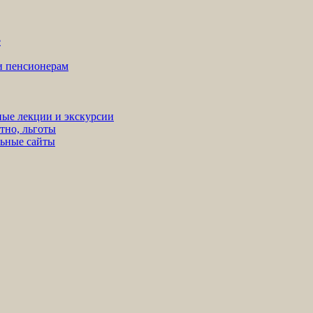
е
ни пенсионерам
ные лекции и экскурсии
тно, льготы
льные сайты