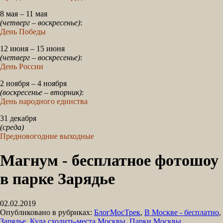
8 мая – 11 мая
(четверг – воскресенье)
:
День Победы
12 июня – 15 июня
(четверг – воскресенье)
:
День России
2 ноября – 4 ноября
(воскресенье – вторник)
:
День народного единства
31 декабря
(среда)
Предновогодние выходные
Магнум - бесплатное фотошоу
в парке Зарядье
02.02.2019
Опубликовано в рубриках:
БлогМосТрек
,
В Москве - бесплатно
,
Зарядье
,
Куда сходить-места Москвы
,
Парки Москвы