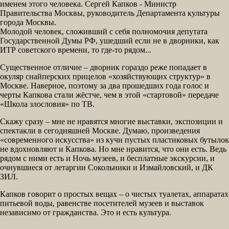
именем этого человека. Сергей Капков - Министр
Правительства Москвы, руководитель Департамента культуры
города Москвы.
Молодой человек, сложивший с себя полномочия депутата
Государственной Думы РФ, ушедший если не в дворники, как
ИТР советского времени, то где-то рядом...
Существенное отличие – дворник гораздо реже попадает в
окуляр снайперских прицелов «хозяйствующих структур» в
Москве. Наверное, поэтому за два прошедших года голос и
черты Капкова стали жёстче, чем в этой «стартовой» передаче
«Школа злословия» по ТВ.
Скажу сразу – мне не нравятся многие выставки, экспозиции и
спектакли в сегодняшней Москве. Думаю, произведения
«современного искусства» из кучи пустых пластиковых бутылок
не вдохновляют и Капкова. Но мне нравится, что они есть. Ведь
рядом с ними есть и Ночь музеев, и бесплатные экскурсии, и
очнувшиеся от летаргии Сокольники и Измайловский, и ДК
ЗИЛ.
Капков говорит о простых вещах – о чистых туалетах, аппаратах
питьевой воды, равенстве посетителей музеев и выставок
независимо от гражданства. Это и есть культура.