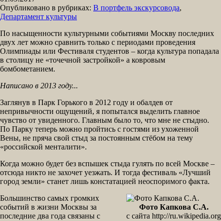
Опубликовано в рубриках:
В портфель экскурсовода
,
Департамент культуры
По насыщенности культурными событиями Москву последних
двух лет можно сравнить только с периодами проведения
Олимпиады или Фестиваля студентов – когда культура попадала
в столицу не «точечной застройкой» а ковровым
бомбометанием.
Написано в 2013 году...
Заглянув в Парк Горького в 2012 году и обалдев от
непривычности ощущений, я попытался выделить главное
чувство от увиденного. Главным было то, что мне не стыдно.
По Парку теперь можно пройтись с гостями из ухоженной
Вены, не пряча свой стыд за постоянным стёбом на тему
«российской менталити».
Когда можно будет без вспышек стыда гулять по всей Москве –
отсюда никто не захочет уезжать. И тогда фестиваль «Лучший
город земли» станет лишь констатацией неоспоримого факта.
Большинство самых громких
событий в жизни Москвы за
Фото Капкова С.А.
последние два года связаны с
с сайта http://ru.wikipedia.org