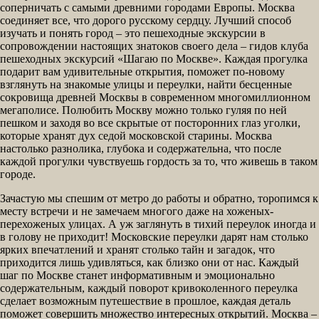
соперничать с самыми древними городами Европы. Москва
соединяет все, что дорого русскому сердцу. Лучший способ
изучать и понять город – это пешеходные экскурсии в
сопровождении настоящих знатоков своего дела – гидов клуба
пешеходных экскурсий «Шагаю по Москве». Каждая прогулка
подарит вам удивительные открытия, поможет по-новому
взглянуть на знакомые улицы и переулки, найти бесценные
сокровища древней Москвы в современном многомиллионном
мегаполисе. Полюбить Москву можно только гуляя по ней
пешком и заходя во все скрытые от посторонних глаз уголки,
которые хранят дух седой московской старины. Москва
настолько разнолика, глубока и содержательна, что после
каждой прогулки чувствуешь гордость за то, что живешь в таком
городе.
Зачастую мы спешим от метро до работы и обратно, торопимся к
месту встречи и не замечаем многого даже на хоженых-
перехоженых улицах. А уж заглянуть в тихий переулок иногда и
в голову не приходит! Московские переулки дарят нам столько
ярких впечатлений и хранят столько тайн и загадок, что
приходится лишь удивляться, как близко они от нас. Каждый
шаг по Москве станет информативным и эмоционально
содержательным, каждый поворот кривоколенного переулка
сделает возможным путешествие в прошлое, каждая деталь
поможет совершить множество интересных открытий. Москва –