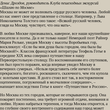
Денис Дроздов, руководитель Клуба пешеходных экскурсий
«Шагаю по Москве»
Москва не может не волновать сердце русского человека. Любой
из нас имеет свое представление о столице. Например, у Льва
Николаевича Толстого оно такое: «Всякий русский человек,
глядя на Москву, чувствует, что она мать».
В любви Москве признавались, наверное, все наши крупнейшие
писатели и поэты. Да и не только наши! Немецкий поэт Райнер
Мария Рильке, увидев Москву с высоты Воробьевых гор,
воскликнул: «Если бы моя душа была городом, она была бы
Москвой!». Классик французской литературы Теофиль Готье в
середине XIX века совершил путешествие в нашу
Первопрестольную столицу. По воспоминаниям его спутников,
он был просто поражен, когда впервые увидел Москву в
вечерних сумерках. «Нельзя представить себе ничего более
прекрасного, богатого, роскошного, сказочного, чем эти купола
с золотыми крестами. Я долго стоял вот так, в восторженном
оцепенении, погруженный в молчаливое созерцание», –
напишет впоследствии Готье в книге «Путешествие в Россию».
Но Москва из тех городов, которые не открываются сразу. Она
покоряет постепенно, она требует огромной отдачи, внимания и
любви. Нужно набраться терпения, и тогда Москва откроется, а
по глубине своего внутреннего содержания наш город может