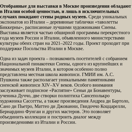
Отобранные для выставки в Москве произведения обладают
в Италии особой ценностью, и лишь в исключительных
случаях покидают стены родных музеев.
Среди уникальных
экспонатов из Италии – деревянные таблички «таволетты
Биккерны», расписанные лучшими художниками Сиены.
Выставка является частью обширной программы перекрестного
года музеев России и Италии, объявленного министерствами
культуры обеих стран на 2021–2022 годы. Проект проходит при
поддержке Посольства Италии в Москве.
Одна из задач проекта – познакомить посетителей с собранием
Национальной пинакотеки Сиены, одного из крупнейших и
значимых музеев Италии, в котором особенно полно
представлена местная школа живописи. ГМИИ им. А.С.
Пушкина также располагает уникальными памятниками
сиенской живописи XIV–XV веков. Особого внимания
заслуживает подписное «Распятие» Сеньи ди Бонавентуры,
ученика Дуччо, две створки полиптиха Сансеполькро
художника Сассетты, а также произведения Андреа ди Бартоло,
Сано ди Пьетро, Маттео ди Джованни, Гвидоччо Коццарелли,
Бернардино Фунгаи и других мастеров. Это позволяет
объединить коллекции и построить диалог между
произведениями из Италии и России.