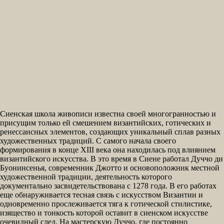
Сиенская школа живописи известна своей многогранностью и
присущим только ей смешением византийских, готических и
ренессансных элементов, создающих уникальный сплав разных
художественных традиций. С самого начала своего
формирования в конце XIII века она находилась под влиянием
византийского искусства. В это время в Сиене работал Дуччо ди
Буонинсенья, современник Джотто и основоположник местной
художественной традиции, деятельность которого
документально засвидетельствована с 1278 года. В его работах
еще обнаруживается тесная связь с искусством Византии и
одновременно прослеживается тяга к готической стилистике,
изящество и тонкость которой оставит в сиенском искусстве
очевидный след. На мастерскую Дуччо, где постоянно