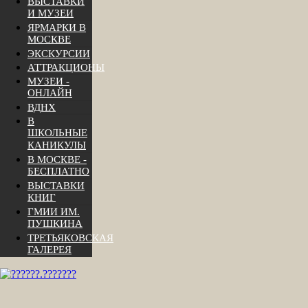
ВЫСТАВКИ
И МУЗЕИ
ЯРМАРКИ В
МОСКВЕ
ЭКСКУРСИИ
АТТРАКЦИОНЫ
МУЗЕИ -
ОНЛАЙН
ВДНХ
В
ШКОЛЬНЫЕ
КАНИКУЛЫ
В МОСКВЕ -
БЕСПЛАТНО
ВЫСТАВКИ
КНИГ
ГМИИ ИМ.
ПУШКИНА
ТРЕТЬЯКОВСКАЯ
ГАЛЕРЕЯ