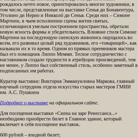
рождалось нечто новое, ориентировались многие художники, в
том числе, представленные на выставке Сенья ди Бонавентура,
Уголино ди Нерио и Никколó ди Сенья. Среди них – Симоне
Мартини, в чьем исполнении сцены жития святых,
отличающиеся умелым построением пространства, обретали
новую ясность формы и убедительность. Влияние стиля Симоне
Мартини на последующую сиенскую живопись ощущалось во
всем, его развивал целый ряд художников, его «товарищей», как
называли их в то время. Одним из прямых преемников мастера
был его помощник Липпо Мемми. Тесное сотрудничество с
наставником создало трудности в атрибуции произведений, тем
не менее, у Липпо был собственный стиль, особенно заметный в
подписанных им работах.
Куратор выставки: Виктория Эммануиловна Маркова, главный
научный сотрудник отдела искусства старых мастеров ГМИИ
им. А.С. Пушкина
Подробнее о выставке
на официальном сайте.
Для посещения выставки «Сиена на заре Ренессанса...»
необходимо приобрести билет в Главное здание, который
включает в себя посещение выставок.
600 рублей – входной билет;