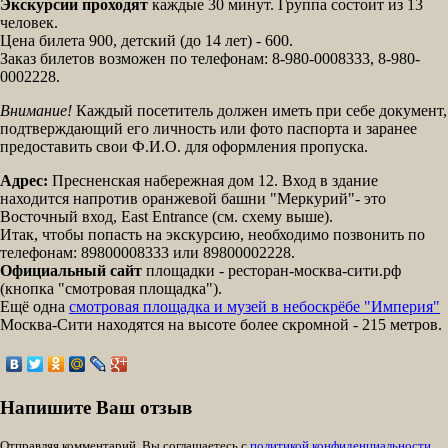
Экскурсии проходят
каждые 30 минут. Группа состоит из 13
человек.
Цена билета 900, детский (до 14 лет) - 600.
Заказ билетов возможен по телефонам: 8-980-0008333, 8-980-
0002228.
Внимание!
Каждый посетитель должен иметь при себе документ,
подтверждающий его личность или фото паспорта и заранее
предоставить свои Ф.И.О. для оформления пропуска.
Адрес:
Пресненская набережная дом 12. Вход в здание
находится напротив оранжевой башни "Меркурий"- это
Восточный вход, East Entrance (см. схему выше).​
Итак, чтобы попасть на экскурсию, необходимо позвонить по
телефонам: 89800008333 или 89800002228​.
Официальный сайт
площадки - ресторан-москва-сити.рф
(кнопка "смотровая площадка").
Ещё одна
смотровая площадка и музей в небоскрёбе "Империя"
Москва-Сити находятся на высоте более скромной - 215 метров.
Напишите Ваш отзыв
Отправляя комментарий, Вы соглашаетесь с
политикой конфиденциальности