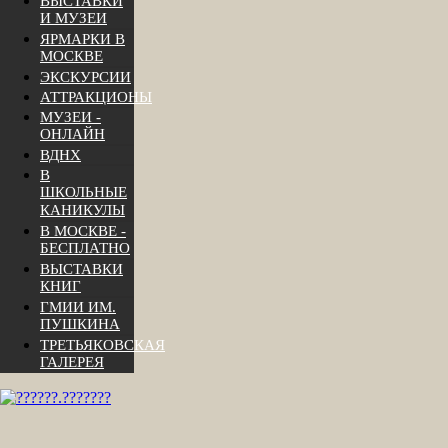
ВЫСТАВКИ
И МУЗЕИ
ЯРМАРКИ В
МОСКВЕ
ЭКСКУРСИИ
АТТРАКЦИОНЫ
МУЗЕИ -
ОНЛАЙН
ВДНХ
В
ШКОЛЬНЫЕ
КАНИКУЛЫ
В МОСКВЕ -
БЕСПЛАТНО
ВЫСТАВКИ
КНИГ
ГМИИ ИМ.
ПУШКИНА
ТРЕТЬЯКОВСКАЯ
ГАЛЕРЕЯ