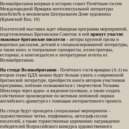
Великобритания впервые в истории станет Почётным гостем
Международной Ярмарки интеллектуальной литературы
non/fictio№ в московском Центральном Доме художника
(Крымский Вал, 10)
Посетителей выставки ждет обширная программа мероприятий,
подготовленных Британским Советом: в ней
примут участие
знаковые британские писатели
– авторы крупной прозы и
коротких рассказов, детской и специализированной литературы,
а также кино- и театральные сценаристы, иллюстраторы,
историки, и книгоиздатели и литературные агенты из
Великобритании.
На стенде Великобритании
- Почётного гостя ярмарки (А-1) на
втором этаже ЦДХ можно будет больше узнать о современной
британской литературе, приобрести книги авторов-участников
программы, поближе познакомиться с творчеством Уильяма
Шекспира через аудио- и видеоинсталляции, а также создать
собственное произведение по мотивам любовной лирики
английского драматурга с помощью интерактивного проекта.
На стенде будут проходить специальные мероприятия –
художественные читки, перфомансы, автограф-сессии
писателей, а также торжественные церемонии: награждение
победителей Всероссийского конкурса художественного