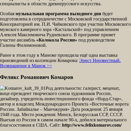
специалисты в области древнерусского искусства.
Особая
музыкальная программа выходного дня
будет
подготовлена в сотрудничестве с Московской государственной
Консерваторией им. П.И. Чайковского при участии Московского
мужского камерного хора «Кастальский» под управлением
Алексея Максимовича Рудневского. В программе примет
участие ансамбль
«Колокола России»
под руководством
Галины Филимоновой.
Ранее в этом году в Манеже проходила ещё одна выставка
произведений из коллекции Комарова:
Эрнст Неизвестный.
Возвращение в Манеж >>
Феликс Романович Комаров
Род деятельности: галерист, меценат,
вице-президент творческого союза художников России,
дизайнер, учредитель инвестиционного фонда «Норд-Стар»,
автор и владелец Международного Проекта «Восточные ворота
России. Забайкалье – Манчжурия» Дата рождения: 25 января
1948 года. Место рождения: Минск, Белорусская ССР, СССР.
Выехав из России в самом начале 90-х, добился материального
благосостояния в США. Сайт:
http://www.felixkomarov.com/