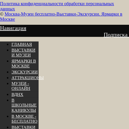
Политика конфиденциальности обработки персональных
данных
©
Москва-Музеи бесплатно-Выставки-Экскурсии. Ярмарки в
Москве
Навигация
Подписка
ГЛАВНАЯ
ВЫСТАВКИ
И МУЗЕИ
ЯРМАРКИ В
МОСКВЕ
ЭКСКУРСИИ
АТТРАКЦИОНЫ
МУЗЕИ -
ОНЛАЙН
ВДНХ
В
ШКОЛЬНЫЕ
КАНИКУЛЫ
В МОСКВЕ -
БЕСПЛАТНО
ВЫСТАВКИ