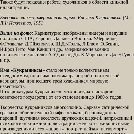
Также будут показаны работы художников в области книжной
иллюстрации.
Бредовые «англо-американизаторы». Рисунки Кукрыниксы. [М.-
Л.]: Искусство, 1951
Выше на фото:
Карикатурно изображены лидеры и ведущие
политики США, Европы, Дальнего Востока: У.Черчилль,
Ф.Рузвельт, Д.Эйзенхауэр, Ш.Де-Голль, Л.Блюм, Э.Бевин,
И.Броз Тито, Чан Кайши и др., американские военно-
политические деятели: А.У.Даллас, Дж.К.Маршалл и Дж.Э.Гувер
и пр.
Имя «Кукрыниксы»
стало не только коллективным
псевдонимом, но и символом жанра острой политической
карикатуры, принесшего трем художникам мировую
известность.
По карикатурам Кукрыниксов можно изучать историю
советского государства от его становления до 1980-х годов.
Творчество Кукрыниксов многослойно. Сарказм сатирической
графики, обличительный пафос плаката, беспощадность
пародий, шутливая веселость дружеских шаржей, напряженный
психологизм книжной иллюстрации сменяются живописными
произведениями всех жанров – портрет, пейзаж, натюрморт –