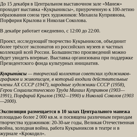
До 15 декабря в Центральном выставочном зале «Манеж»
проходит выставка «Кукрыниксы», приуроченную к 100-летию
образования союза трех художников: Михаила Куприянова,
Порфирия Крылова и Николая Соколова.
В декабре работает ежедневно, с 12:00 до 22:00.
Проект, исследующий̆ творчество Кукрыниксов, объединит
более трёхсот экспонатов из российских музеев и частных
коллекций всей России. Большинство произведений можно
будет увидеть впервые. Выставка организована при поддержке
Президентского фонда культурных инициатив.
Кукрыни́ксы
— творческий коллектив советских художников-
графиков и живописцев, в который входили действительные
члены АХ СССР (1947), народные художники СССР (1958),
Герои Социалистического Труда Михаил Куприянов (1903—
1991), Порфирий Крылов (1902—1990) и Николай Соколов (1903
—2000).
Экспозиция размещается в 10 залах Центрального манежа
площадью более 2 000 кв.м. и посвящена различным периодам
творчества художников: 20-30-ые годы, Великая Отечественная
война, холодная война, работа Кукрыниксов в театре и в
журнале «Крокодил».