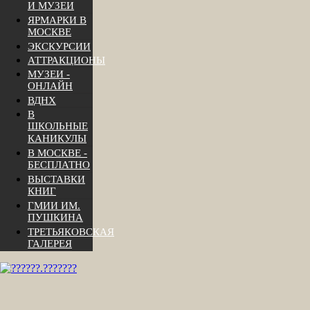
И МУЗЕИ
ЯРМАРКИ В
МОСКВЕ
ЭКСКУРСИИ
АТТРАКЦИОНЫ
МУЗЕИ -
ОНЛАЙН
ВДНХ
В
ШКОЛЬНЫЕ
КАНИКУЛЫ
В МОСКВЕ -
БЕСПЛАТНО
ВЫСТАВКИ
КНИГ
ГМИИ ИМ.
ПУШКИНА
ТРЕТЬЯКОВСКАЯ
ГАЛЕРЕЯ