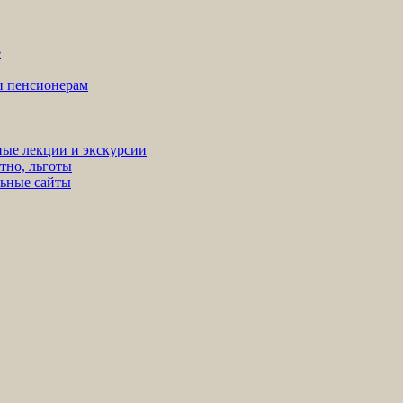
е
ни пенсионерам
ные лекции и экскурсии
тно, льготы
льные сайты