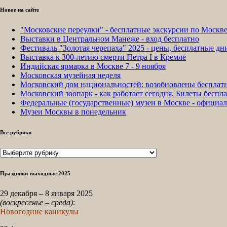
Новое на сайте
"Московские переулки" - бесплатные экскурсии по Москв
Выставки в Центральном Манеже - вход бесплатно
Фестиваль "Золотая черепаха" 2025 - цены, бесплатные д
Выставка к 300-летию смерти Петра I в Кремле
Индийская ярмарка в Москве 7 - 9 ноября
Московская музейная неделя
Московский дом национальностей: возобновлены бесплат
Московский зоопарк - как работает сегодня. Билеты беспла
Федеральные (государственные) музеи в Москве - официа
Музеи Москвы в понедельник
Все рубрики
Все
рубрики
Праздники-выходные 2025
29 декабря – 8 января 2025
(воскресенье – среда)
:
Новогодние каникулы