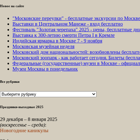
Новое на сайте
"Московские переулки" - бесплатные экскурсии по Москв
Выставки в Центральном Манеже - вход бесплатно
Фестиваль "Золотая черепаха" 2025 - цены, бесплатные д
Выставка к 300-летию смерти Петра I в Кремле
Индийская ярмарка в Москве 7 - 9 ноября
Московская музейная неделя
Московский дом национальностей: возобновлены бесплат
Московский зоопарк - как работает сегодня. Билеты беспла
Федеральные (государственные) музеи в Москве - официа
Музеи Москвы в понедельник
Все рубрики
Все
рубрики
Праздники-выходные 2025
29 декабря – 8 января 2025
(воскресенье – среда)
:
Новогодние каникулы