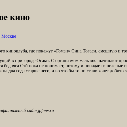
ое кино
в Москве
кого киноклуба, где покажут «Гомэн» Сина Тогаси, смешную и т
ущий в пригороде Осаки. С организмом мальчика начинают прои
ься бедняга Сэй пока не понимает, потому и попадает в нелепые
на два года старше него, и во что бы то ни стало хочет добитьс
 официальный сайт jpfmw.ru