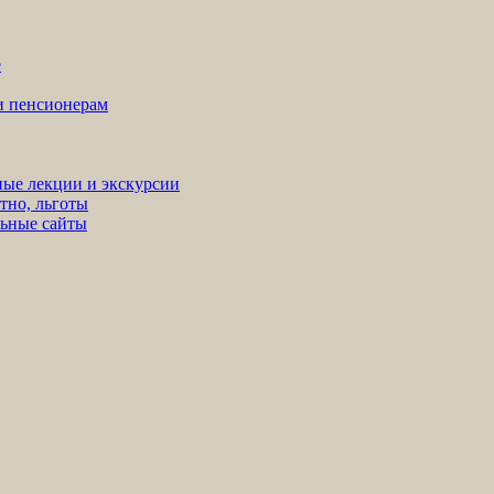
е
ни пенсионерам
ные лекции и экскурсии
тно, льготы
льные сайты