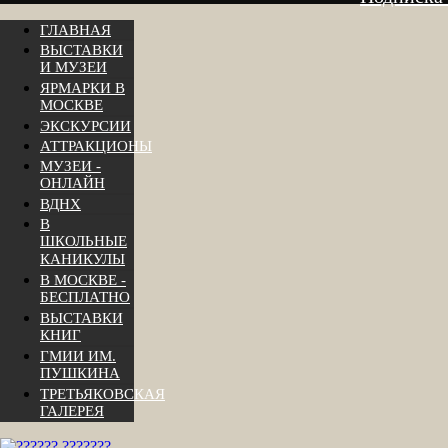
ГЛАВНАЯ
ВЫСТАВКИ
И МУЗЕИ
ЯРМАРКИ В
МОСКВЕ
ЭКСКУРСИИ
АТТРАКЦИОНЫ
МУЗЕИ -
ОНЛАЙН
ВДНХ
В
ШКОЛЬНЫЕ
КАНИКУЛЫ
В МОСКВЕ -
БЕСПЛАТНО
ВЫСТАВКИ
КНИГ
ГМИИ ИМ.
ПУШКИНА
ТРЕТЬЯКОВСКАЯ
ГАЛЕРЕЯ