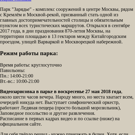
Парк "Зарядье" - комплекс сооружений в центре Москвы, рядом
с Кремлём и Москвой-рекой, призванный стать одной из
главных достопримечательностей столицы и обязательным
пунктом всех туристических маршрутов. Открылся в сентябре
2017 года, в дни празднования 870-летия Москвы, на
территории площадью в 13 гектаров между Китайгородским
проездом, улицей Варваркой и Москворецкой набережной.
Режим работы парка:
Время работы: круглосуточно
Павильоны:
Пн.: 14:00-21:00
Вт.-вс.: 10:00-21:00
Видеозарисовка в парке в воскресенье 27 мая 2018 года
,
около шести часов вечера. Народу много, но места хватает всем,
очередей никуда нет. Выступает симфонический оркестр,
работают Ледяная пещера (просто большой морозильник),
Заповедное посольство и другие развлечения.
Расписание в первых кадрах видео и по ссылке (ниже) на
официальном сайте.
Для себя твёрдо решил - нужно приезжать в будни. Хотя, если