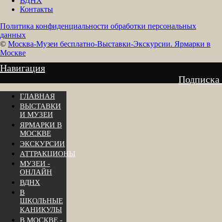
ВДНХ
Контакты
Политика конфиденциальности обработки персональных
данных
©
Москва-Музеи бесплатно-Выставки-Экскурсии. Ярмарки в
Москве
Навигация
Подписка
ГЛАВНАЯ
ВЫСТАВКИ
И МУЗЕИ
ЯРМАРКИ В
МОСКВЕ
ЭКСКУРСИИ
АТТРАКЦИОНЫ
МУЗЕИ -
ОНЛАЙН
ВДНХ
В
ШКОЛЬНЫЕ
КАНИКУЛЫ
В МОСКВЕ -