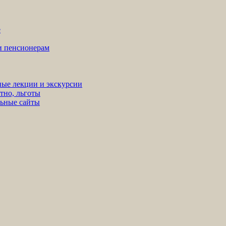
е
ни пенсионерам
ные лекции и экскурсии
тно, льготы
льные сайты