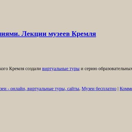
миями. Лекции музеев Кремля
кого Кремля создали
виртуальные туры
и серию образовательных
зеи - онлайн, виртуальные туры, сайты
,
Музеи бесплатно
|
Комме