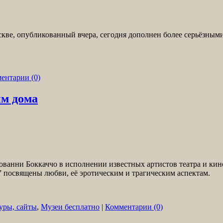
ве, опубликованный вчера, сегодня дополнен более серьёзными 
ентарии (0)
им дома
ванни Боккаччо в исполнении известных артистов театра и кин
” посвящены любви, её эротическим и трагическим аспектам.
уры, сайты
,
Музеи бесплатно
|
Комментарии (0)