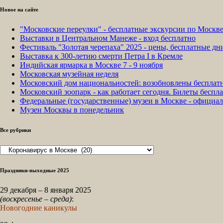
Новое на сайте
"Московские переулки" - бесплатные экскурсии по Москв
Выставки в Центральном Манеже - вход бесплатно
Фестиваль "Золотая черепаха" 2025 - цены, бесплатные д
Выставка к 300-летию смерти Петра I в Кремле
Индийская ярмарка в Москве 7 - 9 ноября
Московская музейная неделя
Московский дом национальностей: возобновлены бесплат
Московский зоопарк - как работает сегодня. Билеты беспла
Федеральные (государственные) музеи в Москве - официа
Музеи Москвы в понедельник
Все рубрики
Все
рубрики
Праздники-выходные 2025
29 декабря – 8 января 2025
(воскресенье – среда)
:
Новогодние каникулы