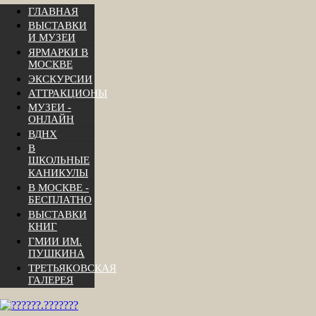
ГЛАВНАЯ
ВЫСТАВКИ
И МУЗЕИ
ЯРМАРКИ В
МОСКВЕ
ЭКСКУРСИИ
АТТРАКЦИОНЫ
МУЗЕИ -
ОНЛАЙН
ВДНХ
В
ШКОЛЬНЫЕ
КАНИКУЛЫ
В МОСКВЕ -
БЕСПЛАТНО
ВЫСТАВКИ
КНИГ
ГМИИ ИМ.
ПУШКИНА
ТРЕТЬЯКОВСКАЯ
ГАЛЕРЕЯ