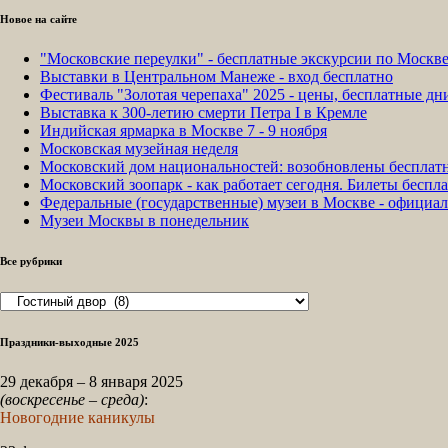
Новое на сайте
"Московские переулки" - бесплатные экскурсии по Москв
Выставки в Центральном Манеже - вход бесплатно
Фестиваль "Золотая черепаха" 2025 - цены, бесплатные д
Выставка к 300-летию смерти Петра I в Кремле
Индийская ярмарка в Москве 7 - 9 ноября
Московская музейная неделя
Московский дом национальностей: возобновлены бесплат
Московский зоопарк - как работает сегодня. Билеты беспла
Федеральные (государственные) музеи в Москве - официа
Музеи Москвы в понедельник
Все рубрики
Все
рубрики
Праздники-выходные 2025
29 декабря – 8 января 2025
(воскресенье – среда)
:
Новогодние каникулы