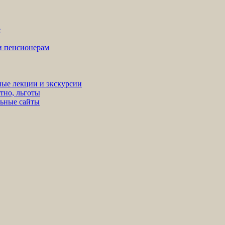
е
ни пенсионерам
ные лекции и экскурсии
тно, льготы
льные сайты