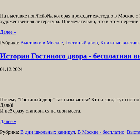
На выставке non/fictio№, которая проходит ежегодно в Москве с
художественная литература. Примечательно, что в этом перечне 
Далее »
Рубрика:
Выставки в Москве
,
Гостиный двор
,
Книжные выставк
История Гостиного двора - бесплатная 
01.12.2024
Почему “Гостиный двор” так называется? Кто и когда тут гост
Даль)!
И всё сразу становится на свои места.
Далее »
Рубрика:
В дни школьных каникул
,
В Москве - бесплатно
,
Выста